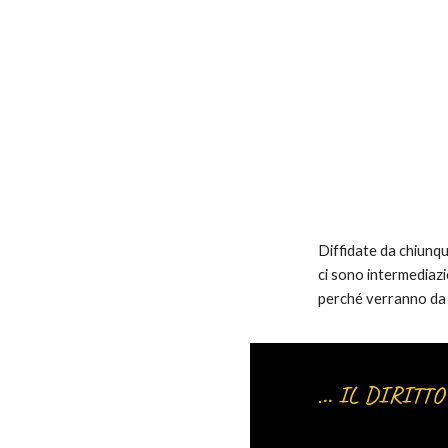
Diffidate da chiunq
ci sono intermediazio
perché verranno da n
.. IL DIRITT
.