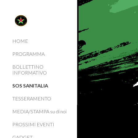
Sk
HOME
PROGRAMMA
BOLLETTINO
INFORMATIVO
SOS SANITALIA
TESSERAMENTO
MEDIA/STAMPA su di noi
PROSSIMI EVENTI
GADGET