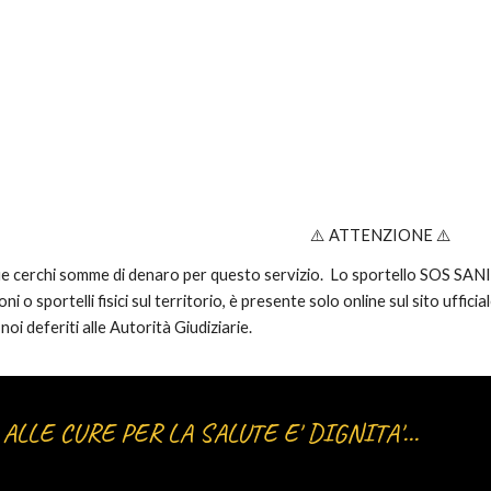
⚠️ ATTENZIONE ⚠️
ue cerchi somme di denaro per questo servizio. Lo sportello SOS S
ni o sportelli fisici sul territorio, è presente solo online sul sito uffi
oi deferiti alle Autorità Giudiziarie.
O ALLE CURE PER LA SALUTE E' DIGNITA'...