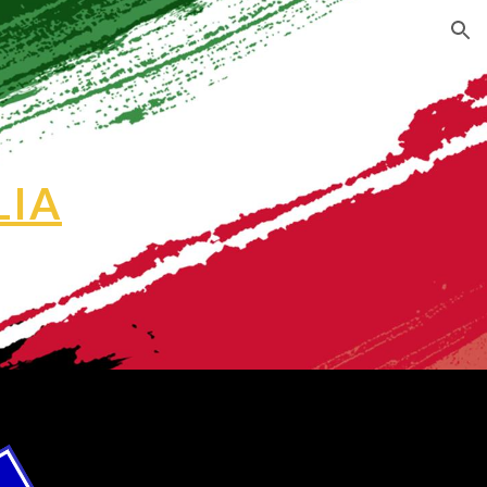
ion
LIA